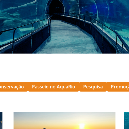
onservação
Passeio no AquaRio
Pesquisa
Promoç