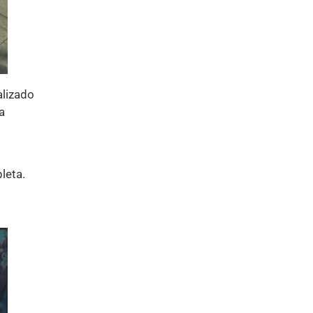
alizado
a
leta.