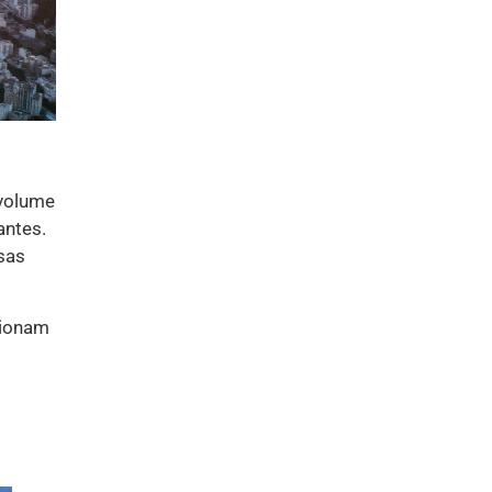
 volume
antes.
sas
cionam