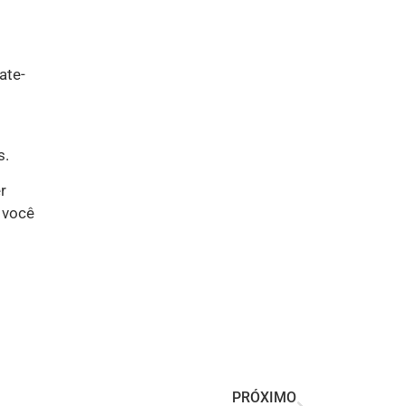
ate-
s.
r
 você
PRÓXIMO