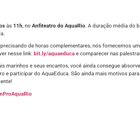
os
às
11h
, no
Anfiteatro do AquaRio
. A duração média do b
a.
iver precisando de horas complementares, nós fornecemos um
ver nesse link:
bit.ly/aquaeduca
e comparecer nas palestra
imais marinhos e seus encantos, você ainda consegue absorve
ro e participar do AquaEduca. São ainda mais motivos para
ente!
mProAquaRio