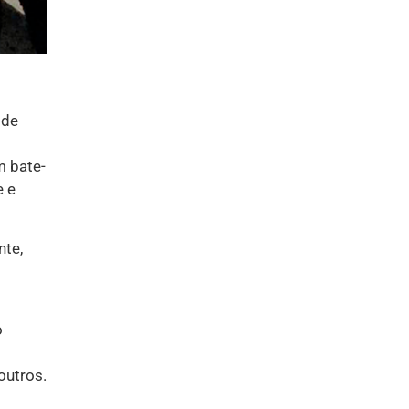
 de
m bate-
e e
nte,
o
outros.