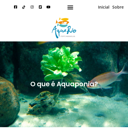
Inicial
Sobre
Passaporte Anual AquaRio
O que é Aquaponia?