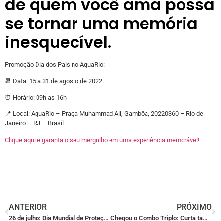
de quem você ama possa
se tornar uma memória
inesquecível.
Promoção Dia dos Pais no AquaRio:
📆 Data: 15 a 31 de agosto de 2022.
⏰ Horário: 09h as 16h
📍 Local: AquaRio – Praça Muhammad Ali, Gambôa, 20220360 – Rio de
Janeiro – RJ – Brasil
Clique aqui e garanta o seu mergulho em uma experiência memorável!
ANTERIOR
PRÓXIMO
26 de julho: Dia Mundial de Proteção aos Manguezais
Chegou o Combo Triplo: Curta também esse line-up