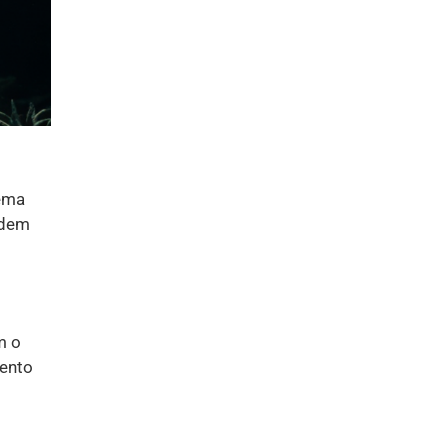
tema
odem
m o
mento