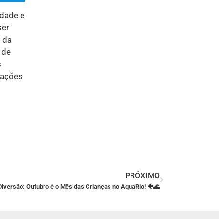
idade e
ser
s da
 de
s
rações
PRÓXIMO
Diversão: Outubro é o Mês das Crianças no AquaRio! 🐠🌊