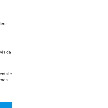
dere
vés da
ental e
camos