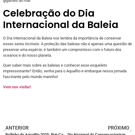
gigantes do mar.
Celebração do Dia
Internacional da Baleia
O Dia Internacional da Baleia nos lembra da importância de conservar
esses seres incríveis. A proteção das baleias não é apenas uma questão de
preservar uma espécie; é também um compromisso com o futuro dos
oceanos e do nosso planeta.
Quer saber mais sobre as baleias e conhecer esse esqueleto
impressionante? Então, venha para o AquaRio e embarque nessa jornada
fascinante pelo mundo marinho!
Vem nos visitar!
ANTERIOR
PRÓXIMO
Bailinho do AquaRio 2025: Pré-Carnaval une folia e conscientização ambiental no Rio
Dia Nacional do Conservacionismo Ambiental