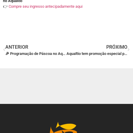
no AquaRio
👉
Compre seu ingresso antecipadamente aqui
ANTERIOR
PRÓXIMO
🎉 Programação de Páscoa no AquaRio: diversão para toda a família no feriadão!
AquaRio tem promoção especial para mães do RJ: ingresso com desconto até 11 de maio de 2025