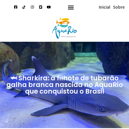
Inicial
Sobre
🦈 Sharkira: a filhote de tubarão
galha branca nascida no AquaRio
que conquistou o Brasil