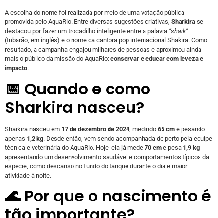
A escolha do nome foi realizada por meio de uma votação pública
promovida pelo AquaRio. Entre diversas sugestões criativas,
Sharkira
se
destacou por fazer um trocadilho inteligente entre a palavra
“shark”
(tubarão, em inglês) e o nome da cantora pop internacional Shakira. Como
resultado, a campanha engajou milhares de pessoas e aproximou ainda
mais o público da missão do AquaRio:
conservar e educar com leveza e
impacto
.
📅 Quando e como
Sharkira nasceu?
Sharkira nasceu em
17 de dezembro de 2024
, medindo
65 cm
e pesando
apenas
1,2 kg
. Desde então, vem sendo acompanhada de perto pela equipe
técnica e veterinária do AquaRio. Hoje, ela já mede
70 cm
e pesa
1,9 kg
,
apresentando um desenvolvimento saudável e comportamentos típicos da
espécie, como descanso no fundo do tanque durante o dia e maior
atividade à noite.
🌊 Por que o nascimento é
tão importante?