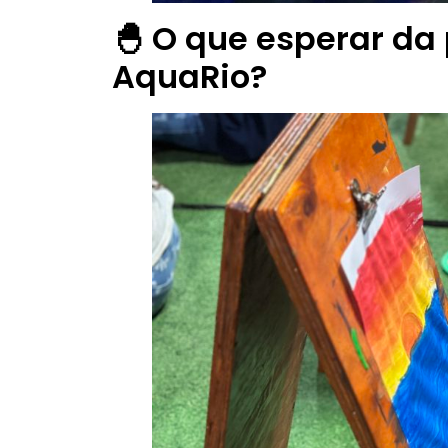
🐣 O que esperar d
AquaRio?