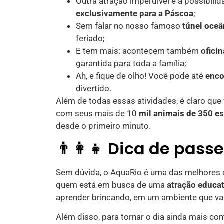
Outra atração imperdível é a possibili
exclusivamente para a Páscoa
;
Sem falar no nosso famoso
túnel oceâ
feriado;
E tem mais: acontecem também
oficin
garantida para toda a família;
Ah, e fique de olho! Você pode até
enco
divertido.
Além de todas essas atividades, é claro qu
com seus mais de 10
mil animais de 350 es
desde o primeiro minuto.
👨‍👩‍👧 Dica de pass
Sem dúvida, o AquaRio é uma das melhores o
quem está em busca de uma
atração educat
aprender brincando, em um ambiente que val
Além disso, para tornar o dia ainda mais com