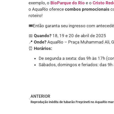
exemplo, o
BioParque do Rio
e o
Cristo Red
o AquaRio oferece
combos promocionais
co
roteiro!
🎟️Então garanta seu ingresso com antecedênc
📅
Quando?
18, 19 e 20 de abril de 2025
📍
Onde?
AquaRio – Praça Muhammad Ali, G
⏰
Horários:
De segunda a sexta: das 9h às 17h (co
Sábados, domingos e feriados: das 9h 
ANTERIOR
Reprodução inédita de tubarão Freycineti no AquaRio mar