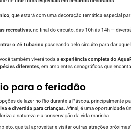
dade de
tirar fotos especiais em cenários decorados
nico
, que estará com uma decoração temática especial par
as recreativas
, no final do circuito, das 10h às 14h — divers
ntrar o Zé Tubarino
passeando pelo circuito para dar aquel
e você também viverá toda a
experiência completa do Aqua
pécies diferentes
, em ambientes cenográficos que encant
eio para o feriadão
pções de lazer no Rio durante a Páscoa, principalmente pa
iva e divertida para crianças
. Afinal, é uma oportunidade ú
oriza a natureza e a conservação da vida marinha.
pleto, que tal aproveitar e visitar outras atrações próximas