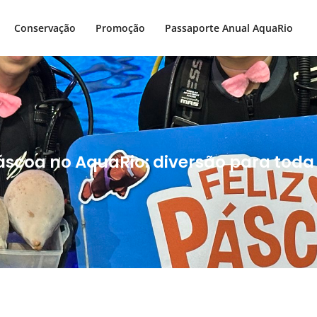
Conservação
Promoção
Passaporte Anual AquaRio
scoa no AquaRio: diversão para toda a