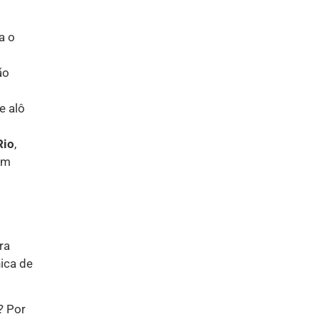
a o
ão
e alô
Rio
,
am
ra
nica de
? Por