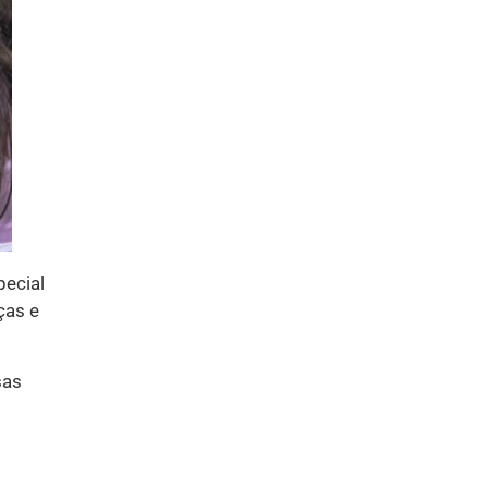
pecial
ças e
sas