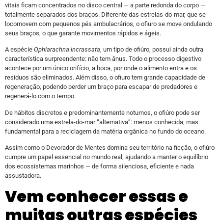
vitais ficam concentrados no disco central — a parte redonda do corpo —
totalmente separados dos braços. Diferente das estrelas-do-mar, que se
locomovem com pequenos pés ambulacrários, o ofiuro se move ondulando
seus braços, o que garante movimentos rápidos e ágeis.
A espécie
Ophiarachna incrassata
, um tipo de ofiúro, possui ainda outra
característica surpreendente: não tem ânus. Todo o processo digestivo
acontece por um único orifício, a boca, por onde o alimento entra e os
resíduos são eliminados. Além disso, o ofiuro tem grande capacidade de
regeneração, podendo perder um braço para escapar de predadores e
regenerá-lo com o tempo.
De hábitos discretos e predominantemente noturnos, o ofiúro pode ser
considerado uma estrela-do-mar “alternativa”: menos conhecida, mas
fundamental para a reciclagem da matéria orgânica no fundo do oceano.
Assim como o Devorador de Mentes domina seu território na ficção, o ofiúro
cumpre um papel essencial no mundo real, ajudando a manter o equilíbrio
dos ecossistemas marinhos — de forma silenciosa, eficiente e nada
assustadora.
Vem conhecer essas e
muitas outras espécies