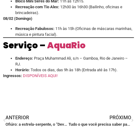
Bloco Mini Seres do Mar:
11h às 12h15.
Recreação com Tio Alex:
12h30 às 16h30 (Bailinho, oficinas e
brincadeiras).
08/02 (Domingo)
Recreação Fabulosos:
11h às 15h (Oficinas de máscaras marinhas,
música e pintura facial).
Serviço –
AquaRio
Endereço:
Praça Muhammad Ali, s/n – Gamboa, Rio de Janeiro –
RJ.
Horário:
Todos os dias, das 9h às 18h (Entrada até às 17h).
Ingressos:
DISPONÍVEIS AQUI!
ANTERIOR
PRÓXIMO
Ofiúro: a estrela-serpente, o “Devorador de Mentes” do oceano
Tudo o que você precisa saber para visitar o AquaRio!