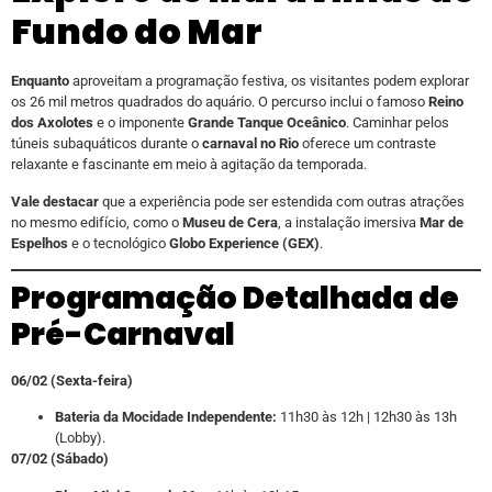
Fundo do Mar
Enquanto
aproveitam a programação festiva, os visitantes podem explorar
os 26 mil metros quadrados do aquário. O percurso inclui o famoso
Reino
dos Axolotes
e o imponente
Grande Tanque Oceânico
. Caminhar pelos
túneis subaquáticos durante o
carnaval no Rio
oferece um contraste
relaxante e fascinante em meio à agitação da temporada.
Vale destacar
que a experiência pode ser estendida com outras atrações
no mesmo edifício, como o
Museu de Cera
, a instalação imersiva
Mar de
Espelhos
e o tecnológico
Globo Experience (GEX)
.
Programação Detalhada de
Pré-Carnaval
06/02 (Sexta-feira)
Bateria da Mocidade Independente:
11h30 às 12h | 12h30 às 13h
(Lobby).
07/02 (Sábado)