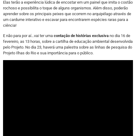
Elas terão a experiência lúdica de encostar em um painel que imita o costão
rochoso e possibilita o toque de alguns organismos. Além disso, poderão
aprender sobre os principais peixes que ocorrem no arquipélago através de
um cardume interativo e escavar para encontrarem espécies raras para a
ciência!
E não para por aí…vai ter uma
contação de histórias exclusiva
no dia 16 de
fevereiro, as 13 horas, sobre a cartilha de educação ambiental desenvolvida
pelo Projeto. No dia 23, haverá uma palestra sobre as linhas de pesquisa do
Projeto Ilhas do Rio e sua importância para o público.