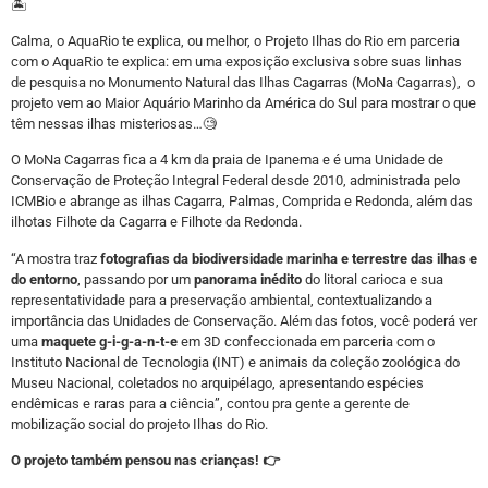
🏝
Calma, o AquaRio te explica, ou melhor, o Projeto Ilhas do Rio em parceria
com o AquaRio te explica: em uma exposição exclusiva sobre suas linhas
de pesquisa no Monumento Natural das Ilhas Cagarras (MoNa Cagarras), o
projeto vem ao Maior Aquário Marinho da América do Sul para mostrar o que
têm nessas ilhas misteriosas…🧐
O MoNa Cagarras fica a 4 km da praia de Ipanema e é uma Unidade de
Conservação de Proteção Integral Federal desde 2010, administrada pelo
ICMBio e abrange as ilhas Cagarra, Palmas, Comprida e Redonda, além das
ilhotas Filhote da Cagarra e Filhote da Redonda.
“A mostra traz
fotografias da biodiversidade marinha e terrestre das ilhas e
do entorno
, passando por um
panorama inédito
do litoral carioca e sua
representatividade para a preservação ambiental, contextualizando a
importância das Unidades de Conservação. Além das fotos, você poderá ver
uma
maquete g-i-g-a-n-t-e
em 3D confeccionada em parceria com o
Instituto Nacional de Tecnologia (INT) e animais da coleção zoológica do
Museu Nacional, coletados no arquipélago, apresentando espécies
endêmicas e raras para a ciência”, contou pra gente a gerente de
mobilização social do projeto Ilhas do Rio.
O projeto também pensou nas crianças! 👉