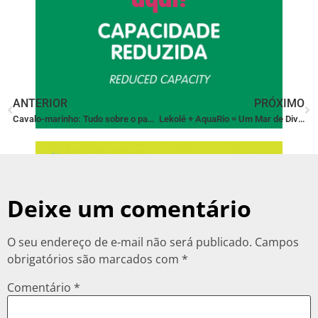
aqui!
ANTERIOR
PRÓXIMO
Cavalo-marinho: Tudo sobre o papai mais famoso dos sete mares!
Lekolé + AquaRio = Um Mar de Diversão! Conheça nossa programação especial para a criançada
Deixe um comentário
O seu endereço de e-mail não será publicado.
Campos
obrigatórios são marcados com
*
Comentário
*