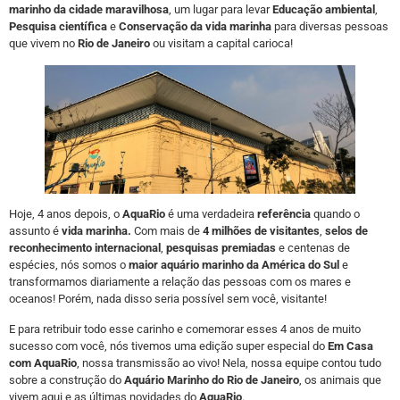
marinho da cidade maravilhosa
, um lugar para levar
Educação ambiental
,
Pesquisa científica
e
Conservação da vida marinha
para diversas pessoas
que vivem no
Rio de Janeiro
ou visitam a capital carioca!
Hoje, 4 anos depois, o
AquaRio
é uma verdadeira
referência
quando o
assunto é
vida marinha.
Com mais de
4 milhões de visitantes
,
selos de
reconhecimento internacional
,
pesquisas premiadas
e centenas de
espécies, nós somos o
maior aquário marinho da América do Sul
e
transformamos diariamente a relação das pessoas com os mares e
oceanos! Porém, nada disso seria possível sem você, visitante!
E para retribuir todo esse carinho e comemorar esses 4 anos de muito
sucesso com você, nós tivemos uma edição super especial do
Em Casa
com AquaRio
, nossa transmissão ao vivo! Nela, nossa equipe contou tudo
sobre a construção do
Aquário Marinho do Rio de Janeiro
, os animais que
vivem aqui e as últimas novidades do
AquaRio
.