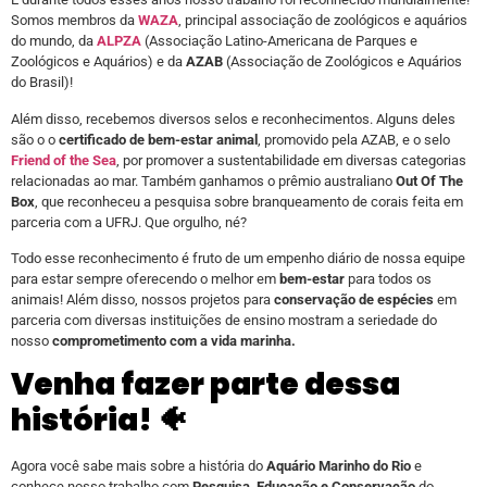
Somos membros da
WAZA
, principal associação de zoológicos e aquários
do mundo, da
ALPZA
(Associação Latino-Americana de Parques e
Zoológicos e Aquários) e da
AZAB
(Associação de Zoológicos e Aquários
do Brasil)!
Além disso, recebemos diversos selos e reconhecimentos. Alguns deles
são o o
certificado de bem-estar animal
, promovido pela AZAB, e o selo
Friend of the Sea
, por promover a sustentabilidade em diversas categorias
relacionadas ao mar. Também ganhamos o prêmio australiano
Out Of The
Box
, que reconheceu a pesquisa sobre branqueamento de corais feita em
parceria com a UFRJ. Que orgulho, né?
Todo esse reconhecimento é fruto de um empenho diário de nossa equipe
para estar sempre oferecendo o melhor em
bem-estar
para todos os
animais! Além disso, nossos projetos para
conservação de espécies
em
parceria com diversas instituições de ensino mostram a seriedade do
nosso
comprometimento com a vida marinha.
Venha fazer parte dessa
história! 🐠
Agora você sabe mais sobre a história do
Aquário Marinho do Rio
e
conhece nosso trabalho com
Pesquisa, Educação e Conservação
do