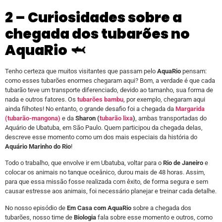
2 – Curiosidades sobre a
chegada dos tubarões no
AquaRio
🦈
Tenho certeza que muitos visitantes que passam pelo
AquaRio
pensam:
como esses tubarões enormes chegaram aqui? Bom, a verdade é que cada
tubarão teve um transporte diferenciado, devido ao tamanho, sua forma de
nada e outros fatores. Os
tubarões bambu
, por exemplo, chegaram aqui
ainda filhotes! No entanto, o grande desafio foi a chegada da
Margarida
(tubarão-mangona)
e da
Sharon (
tubarão lixa
)
, ambas transportadas do
Aquário de Ubatuba, em São Paulo. Quem participou da chegada delas,
descreve esse momento como um dos mais especiais da história do
Aquário Marinho do Rio
!
Todo o trabalho, que envolve ir em Ubatuba, voltar para o
Rio de Janeiro
e
colocar os animais no tanque oceânico, durou mais de 48 horas. Assim,
para que essa missão fosse realizada com êxito, de forma segura e sem
causar estresse aos animais, foi necessário planejar e treinar cada detalhe.
No nosso episódio de
Em Casa com AquaRio
sobre a chegada dos
tubarões, nosso time de
Biologia
fala sobre esse momento e outros, como