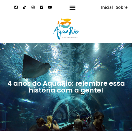
Inicial
Sobre
Passaporte Anual AquaRio
4 anos do AquaRio: relembre essa
história com a gente!