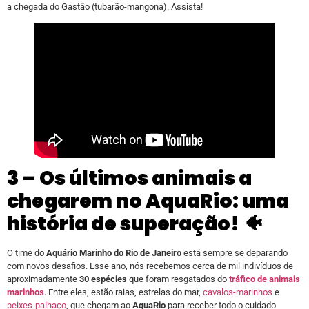
a chegada do Gastão (tubarão-mangona). Assista!
3 – Os últimos animais a
chegarem no AquaRio: uma
história de superação!
🐠
O time do
Aquário Marinho do Rio de Janeiro
está sempre se deparando
com novos desafios. Esse ano, nós recebemos cerca de mil indivíduos de
aproximadamente
30 espécies
que foram resgatados do
tráfico de animais
marinhos
. Entre eles, estão raias, estrelas do mar,
cavalos-marinhos
e
peixes-palhaço
, que chegam ao
AquaRio
para receber todo o cuidado