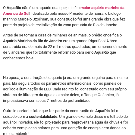
O
AquaRio
não é um aquário qualquer, ele é o
maior aquário marinho da
América do Sul
!
Idealizado pelo nosso Presidente de honra, o biólogo
marinho Marcelo Szpilman, sua construção foi uma grande obra que fez
parte do projeto de revitalização da zona portuária do Rio de Janeiro.
Antes de se tornar a casa de milhares de animais, o prédio onde fica o
Aquário Marinho do Rio de Janeiro
era um grande frigorífico! A área
construída era de mais de 22 mil metros quadrados, um empreendimento
de 5 andares que foi totalmente reformado para ser o
AquaRio
que
conhecemos hoje.
Na época, a construção do aquário já era um grande orgulho para o nosso
país. Ela seguia todos os
parâmetros internacionais
, como painéis de
acrílico e iluminação de LED. Cada recinto foi construído com seu próprio
sistema de filtragem da água e o maior deles, o Tanque Ocêanico, já
impressionava com seus 7 metros de profundidade!
Outro importante fator que fez parte da construção do
AquaRio
foi o
cuidado com a
sustentabilidade
. Um grande exemplo disso é o telhado do
aquário! Inovador, ele foi projetado para reaproveitar a água da chuva e foi
coberto com placas solares para uma geração de energia sem danos ao
meio ambiente!