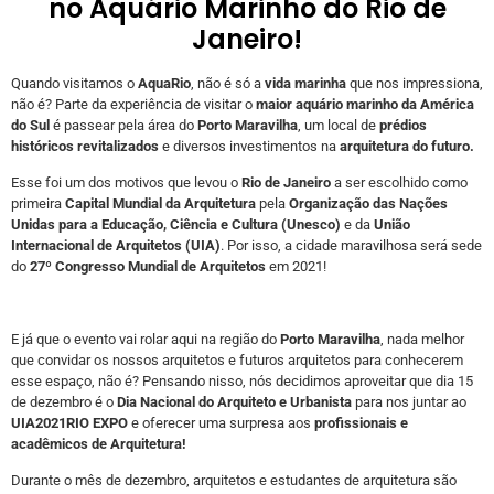
no Aquário Marinho do Rio de
Janeiro!
Quando visitamos o
AquaRio
, não é só a
vida marinha
que nos impressiona,
não é? Parte da experiência de visitar o
maior aquário marinho da América
do Sul
é passear pela área do
Porto Maravilha
, um local de
prédios
históricos revitalizados
e diversos investimentos na
arquitetura do futuro.
Esse foi um dos motivos que levou o
Rio de Janeiro
a ser escolhido como
primeira
Capital Mundial da Arquitetura
pela
Organização das Nações
Unidas para a Educação, Ciência e Cultura (Unesco)
e da
União
Internacional de Arquitetos (UIA)
. Por isso, a cidade maravilhosa será sede
do
27º Congresso Mundial de Arquitetos
em 2021!
E já que o evento vai rolar aqui na região do
Porto Maravilha
, nada melhor
que convidar os nossos arquitetos e futuros arquitetos para conhecerem
esse espaço, não é? Pensando nisso, nós decidimos aproveitar que dia 15
de dezembro é o
Dia Nacional do Arquiteto e Urbanista
para nos juntar ao
UIA2021RIO EXPO
e oferecer uma surpresa aos
profissionais e
acadêmicos de Arquitetura!
Durante o mês de dezembro, arquitetos e estudantes de arquitetura são