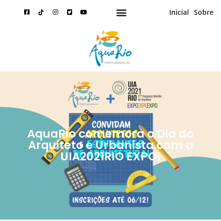
Inicial
Sobre
AquaRio comemora o Dia do
Arquiteto e Urbanista com a
UIA2021RIO EXPO!