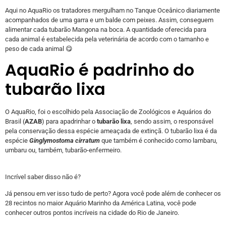
Aqui no AquaRio os tratadores mergulham no Tanque Oceânico diariamente
acompanhados de uma garra e um balde com peixes. Assim, conseguem
alimentar cada tubarão Mangona na boca. A quantidade oferecida para
cada animal é estabelecida pela veterinária de acordo com o tamanho e
peso de cada animal 😋
AquaRio é padrinho do
tubarão lixa
O AquaRio, foi o escolhido pela Associação de Zoológicos e Aquários do
Brasil (
AZAB
) para apadrinhar o
tubarão lixa
, sendo assim, o responsável
pela conservação dessa espécie ameaçada de extinçã. O tubarão lixa é da
espécie
Ginglymostoma cirratum
que também é conhecido como lambaru,
umbaru ou, também, tubarão-enfermeiro.
Incrível saber disso não é?
Já pensou em ver isso tudo de perto? Agora você pode além de conhecer os
28 recintos no maior Aquário Marinho da América Latina, você pode
conhecer outros pontos incríveis na cidade do Rio de Janeiro.