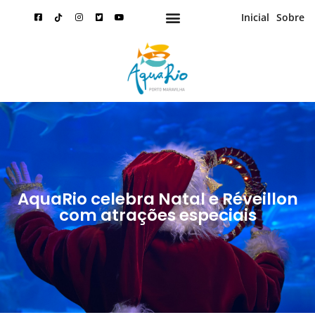
Inicial
Sobre
AquaRio celebra Natal e Réveillon
com atrações especiais