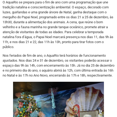
O AquaRio se prepara para o fim de ano com uma programação que une
tradição natalina e conscientização ambiental. O espaço, decorado com
luzes, guirlandas e uma grande árvore de Natal, ganha destaque com o
mergulho do Papai Noel, programado entre os dias 21 a 25 de dezembro, às
13h30, durante a alimentação dos animais. A cena, que reúne o bom
velhinho e a fauna marinha no grande tanque oceânico, promete atrair a
atenção de visitantes de todas as idades. Para celebrar a temporada
natalina fora d’água, o Papai Noel marcará presença nos dias 11, das 9h às
11h, e nos dias 21 e 22, das 11h às 13h, pronto para tirar fotos com o
público.
Nos feriados de fim de ano, o AquaRio terá horários de funcionamento
ajustados. Nos dias 24 e 31 de dezembro, os visitantes poderão acessar o
espaço das 9h às 14h, com encerramento às 15h. Já no dia 25 de dezembro
e no primeiro dia do ano, o aquário abrirá às 12h, com última entrada às 16h
no Natal e às 17h no Ano Novo, encerrando às 17h e 18h, respectivamente.