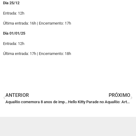
Dia 25/12
Entrada: 12h
Última entrada: 16h | Encerramento: 17h
Dia 01/01/25
Entrada: 12h
Última entrada: 17h | Encerramento: 18h
ANTERIOR
PRÓXIMO
AquaRio comemora 8 anos de impacto em conservação marinha com entrada gratuita para aniversariantes de novembro
Hello Kitty Parade no AquaRio: Arte, Conservação e Diversão em um Só Lugar