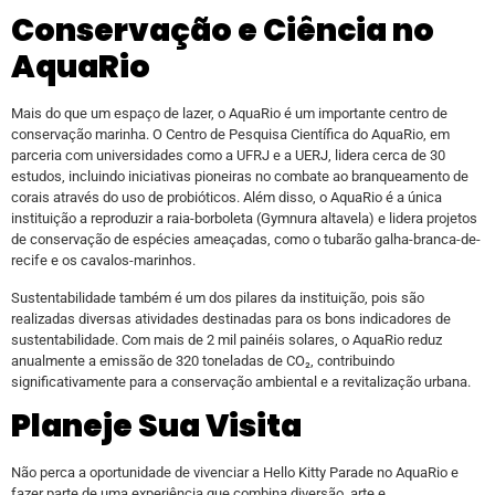
Conservação e Ciência no
AquaRio
Mais do que um espaço de lazer, o AquaRio é um importante centro de
conservação marinha. O Centro de Pesquisa Científica do AquaRio, em
parceria com universidades como a UFRJ e a UERJ, lidera cerca de 30
estudos, incluindo iniciativas pioneiras no combate ao branqueamento de
corais através do uso de probióticos. Além disso, o AquaRio é a única
instituição a reproduzir a raia-borboleta (Gymnura altavela) e lidera projetos
de conservação de espécies ameaçadas, como o tubarão galha-branca-de-
recife e os cavalos-marinhos.
Sustentabilidade também é um dos pilares da instituição, pois são
realizadas diversas atividades destinadas para os bons indicadores de
sustentabilidade. Com mais de 2 mil painéis solares, o AquaRio reduz
anualmente a emissão de 320 toneladas de CO₂, contribuindo
significativamente para a conservação ambiental e a revitalização urbana.
Planeje Sua Visita
Não perca a oportunidade de vivenciar a Hello Kitty Parade no AquaRio e
fazer parte de uma experiência que combina diversão, arte e