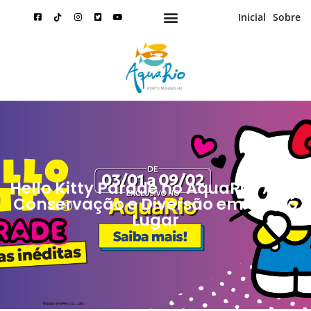
Inicial
Sobre
Hello Kitty Parade no AquaRio: Arte,
Conservação e Diversão em um Só
Lugar