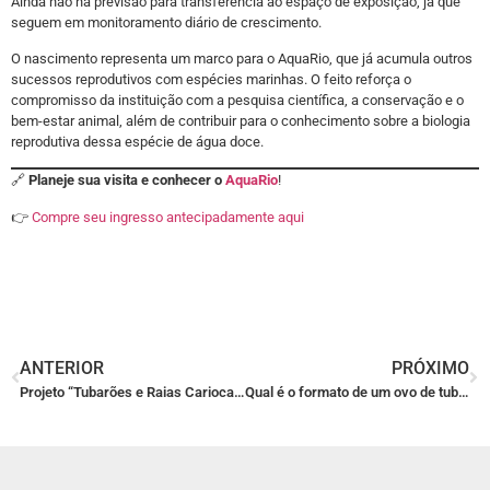
Ainda não há previsão para transferência ao espaço de exposição, já que
seguem em monitoramento diário de crescimento.
O nascimento representa um marco para o AquaRio, que já acumula outros
sucessos reprodutivos com espécies marinhas. O feito reforça o
compromisso da instituição com a pesquisa científica, a conservação e o
bem-estar animal, além de contribuir para o conhecimento sobre a biologia
reprodutiva dessa espécie de água doce.
🔗
Planeje sua visita e conhecer o
AquaRio
!
👉
Compre seu ingresso antecipadamente aqui
ANTERIOR
PRÓXIMO
Projeto “Tubarões e Raias Cariocas” é lançado no Rio para monitorar espécies com apoio da população
Qual é o formato de um ovo de tubarão?