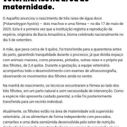
maternidade.
O AquaRio anunciou o nascimento de três raias-de-água-doce
(Potamotrygon hystrix) – dois machos e uma fêmea – no dia 17 de maio de
2025. Esta é a primeira vez que a instituição registra a reprodução da
espécie, originária da Bacia Amazônica, bioma celebrado nacionalmente no
dia 5 de setembro.
A mãe, que pesa cerca de 3 quilos, foi transferida para a quarentena antes
do parto, garantindo tranquilidade durante o processo, já que dividia espaço
com animais maiores, como pirararas, pintados, outras raias e o próprio pai
dos filhotes, de 2,4 quilos. Durante a gestação, a equipe veterinária
acompanhou todo o desenvolvimento com exames de ultrassonografia,
observando os movimentos dos filhotes ainda no ventre.
Na manhã do nascimento, os técnicos encontraram a fêmea ao lado dos
três filhotes, em um parto natural e sem necessidade de intervenção. Como
a espécie não apresenta cuidado parental, a mãe foi posteriormente
transferida para um recinto individual.
Atualmente, os filhotes estão na área de maternidade sob supervisão
veterinária. Já se alimentam de forma independente com pescados,
camarões e uma dieta semiúmida desenvolvida pelo setor de nutrição.