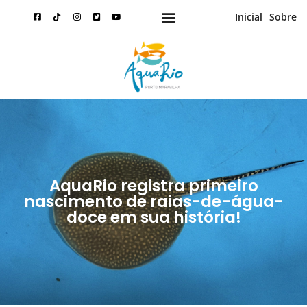
Inicial
Sobre
AquaRio registra primeiro
nascimento de raias-de-água-
doce em sua história!