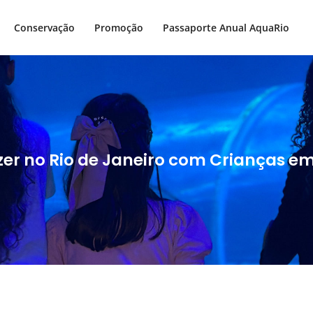
Conservação
Promoção
Passaporte Anual AquaRio
zer no Rio de Janeiro com Crianças e