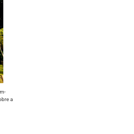
em-
bre a