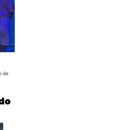
o de
ndo