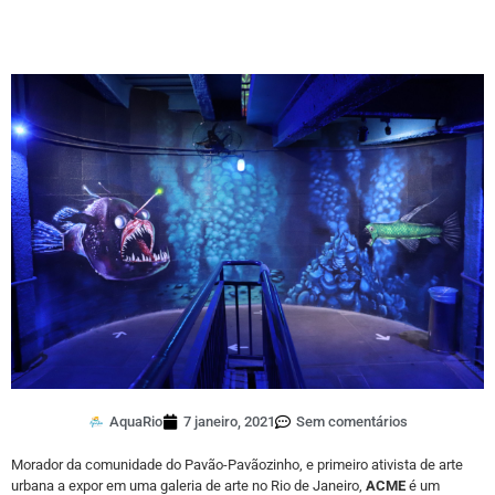
AquaRio
7 janeiro, 2021
Sem comentários
Morador da comunidade do Pavão-Pavãozinho, e primeiro ativista de arte
urbana a expor em uma galeria de arte no Rio de Janeiro,
ACME
é um