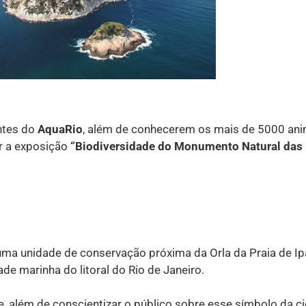
antes do
AquaRio
, além de conhecerem os mais de 5000 ani
r a exposição
“Biodiversidade do Monumento Natural das 
uma unidade de conservação próxima da Orla da Praia de 
de marinha do litoral do Rio de Janeiro.
, além de conscientizar o público sobre esse símbolo da c