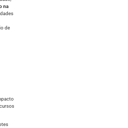
o na
vidades
io de
mpacto
ecursos
otes