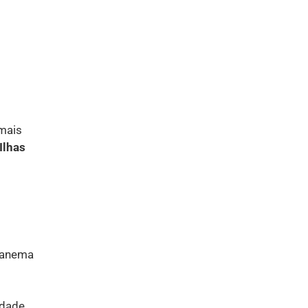
mais
Ilhas
Ipanema
idade,