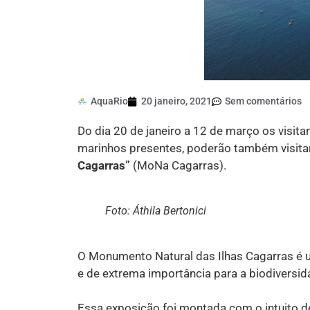
AquaRio
20 janeiro, 2021
Sem comentários
Do dia 20 de janeiro a 12 de março os visit
marinhos presentes, poderão também visita
Cagarras”
(MoNa Cagarras).
Foto: Áthila Bertonici
O Monumento Natural das Ilhas Cagarras é 
e de extrema importância para a biodiversida
Essa exposição foi montada com o intuito de