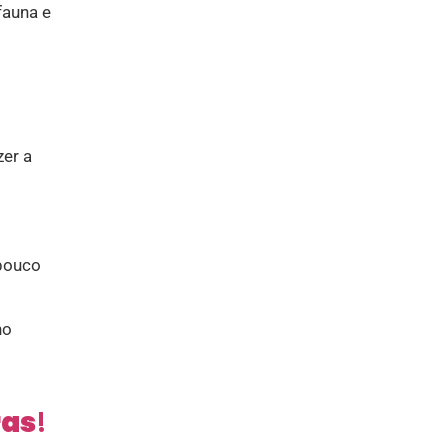
fauna e
zer a
 pouco
no
ras
!