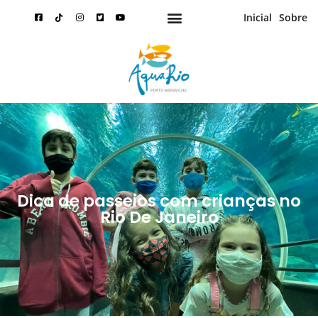
Inicial
Sobre
Dica de passeios com crianças no
Rio De Janeiro