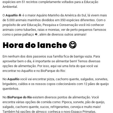
espécies em 51 recintos completamente voltados para a Educação
Ambiental.
O
AquaRio
🐙 é o maior Aquário Marinho da América do Sul, lá vivem mais
de 5.000 animais marinhos divididos em 350 espécies diferentes. Com o
propósito de unir Educação, Pesquisa e Conservação você irá conhecer
animais como tubarões, raias e moreias, ver de perto pequenos famosos
como o peixe-palhaço 🐠, além de diversos outros animais!
Hora do lanche 😋
Em nenhum dos dois passeios sua família fica de barriga vazia. Para
aproveitar bem o dia, é importante se alimentar bem! Temos diversas
opções de alimentação. Por isso, aqui vai uma lista do que você vai
encontrar no AquaRio e no BioParque do Rio:
No
AquaRio
você vai encontrar pizza, cachorro quente, salgados, sorvetes,
brigadeiro, caldos e os nossos copos colecionáveis com 12 pães de queijo
quentinhos.
No
BioParque do Rio
existem diversos pontos de alimentação. Você
encontra várias opções de comida como: Pipoca, sorvete, pão de queijo,
salgado, cachorro quente, sucos, refrigerantes, cerveja e muito mais!
Também há opções de almoço: conheça o novo Espaço Primatas,